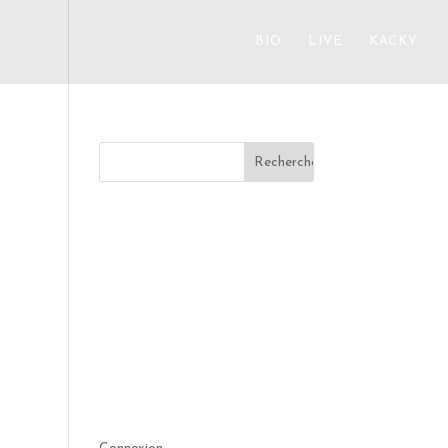
BIO
LIVE
KACKY
aliser
Commentaires récents
Archives
Catégories
Aucune catégorie
Méta